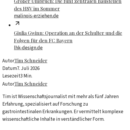
Großer Umbruch: Die fünf zentralen Baustellen
des HSV im Sommer
malinois-erziehen.de
Giulia Gwinn: Operation an der Schulter und die
Folgen für den FC Bayern
lhk-design.de
Tim Schneider
Autor
Datum
7. Juli 2026
Lesezeit
3
Min.
Tim Schneider
Autor
Tim ist Wissenschaftsjournalist mit mehr als fünf Jahren
Erfahrung, spezialisiert auf Forschung zu
gastrointestinalen Erkrankungen. Er vermittelt komplexe
wissenschaftliche Inhalte in verständlicher Form.