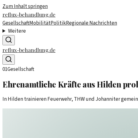
Zum Inhalt springen
reflux-behandlung.de
Gesellschaft
Mobilität
Politik
Regionale Nachrichten
Weitere
reflux-behandlung.de
01
Gesellschaft
Ehrenamtliche Kräfte aus Hilden prob
In Hilden trainieren Feuerwehr, THW und Johanniter gemeinsa