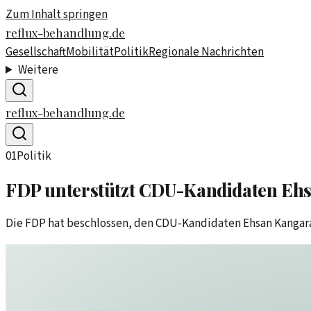
Zum Inhalt springen
reflux-behandlung.de
Gesellschaft
Mobilität
Politik
Regionale Nachrichten
Weitere
reflux-behandlung.de
01
Politik
FDP unterstützt CDU-Kandidaten Ehs
Die FDP hat beschlossen, den CDU-Kandidaten Ehsan Kangara