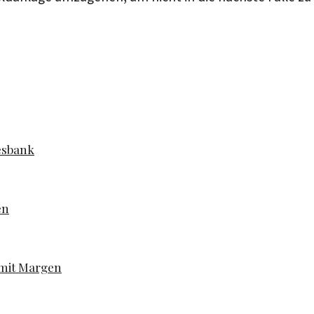
esbank
en
 mit Margen