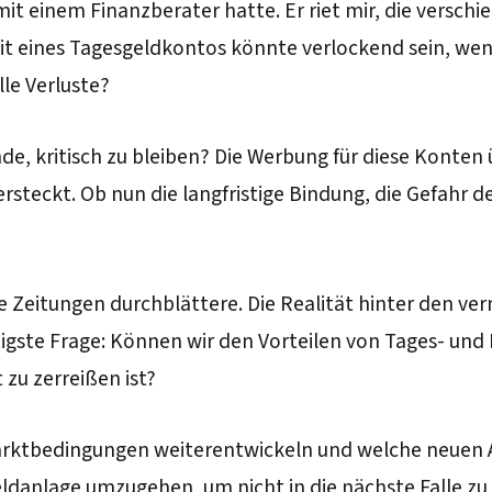
h mit einem Finanzberater hatte. Er riet mir, die vers
t eines Tagesgeldkontos könnte verlockend sein, wenn
lle Verluste?
de, kritisch zu bleiben? Die Werbung für diese Konten 
teckt. Ob nun die langfristige Bindung, die Gefahr de
Zeitungen durchblättere. Die Realität hinter den verm
gste Frage: Können wir den Vorteilen von Tages- und Fe
 zu zerreißen ist?
arktbedingungen weiterentwickeln und welche neuen Ang
ldanlage umzugehen, um nicht in die nächste Falle zu