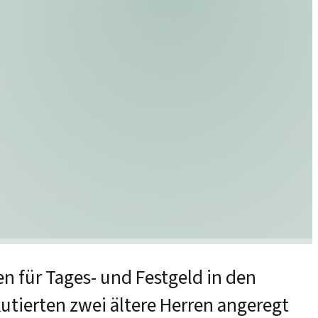
en für Tages- und Festgeld in den
kutierten zwei ältere Herren angeregt