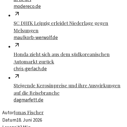
modereco.de
SC DHfK Leipzig erleidet Niederlage gegen
Melsungen
maulkorb-werwolf.de
Honda zieht sich aus dem südkoreanischen
Automarkt zurück
chris-gerlach.de
Steigende Kerosinpreise und ihre Auswirkungen
auf die Reisebranche
dagmarfett.de
Jonas Fischer
Autor
Datum
18. Juni 2026